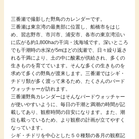
三番瀬で撮影した野鳥のカレンダーです。
三番瀬は東京湾の最奥部に位置し、船橋市をはじ
め、習志野市、市川市、浦安市、各市の東京湾沿い
に広がる約1,800haの干潟・浅海域です。深いところ
でも干潮時の水深が5mほどの浅瀬で、日々繰り返さ
れる干満により、土の中に酸素が供給され、多くの
生きものを育てています。そんな多くの生きものを
求めて多くの野鳥が渡来します。三番瀬ではシギ・
チドリ類が多く渡って来るため、たくさんのバード
ウォッチャーが訪れます。
三番瀬野鳥カレンダーはそんなバードウォッチャー
が使いやすいように、毎日の干潮と満潮の時間が記
載してあり、観察時間の目安になります。また、潮
位も載っているため、より観察の計画が立てやすく
なっています。
シギ・チドリを中心とした５０種類の各月の観察記