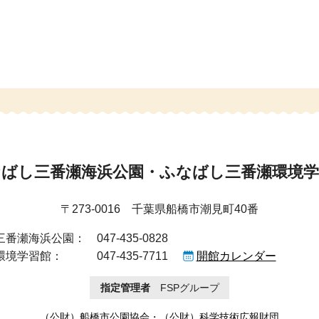
なばし三番瀬海浜公園・ふなばし三番瀬環境学
〒273-0016 千葉県船橋市潮見町40番
三番瀬海浜公園：
047-435-0828
環境学習館：
047-435-7711
開館カレンダー
指定管理者
FSPグループ
（公財）船橋市公園協会
・
（公財）科学技術広報財団