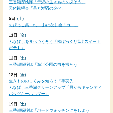
三番瀬探検隊「干潟の生きものを探そう」
天体観望会「星と潮騒の夕べ」
5日
(土)
ちびっこ集まれ！ おはなし会「カニ」
11日
(金)
ふなばしを食べつくそう「松ぼっくり型⁉ スイート
ポテト」
12日
(土)
三番瀬探検隊「海浜公園の虫を探そう」
18日
(金)
生きもののしくみを知ろう「手羽先」
ふなばし三番瀬クリーンアップ「貝がらキャンディ
バッグキーホルダー」
19日
(土)
三番瀬探検隊「バードウォッチングをしよう」