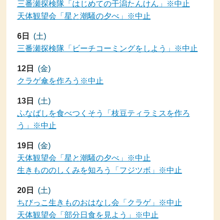
三番瀬探検隊「はじめての干潟たんけん」※中止
天体観望会「星と潮騒の夕べ」※中止
6日
(土)
三番瀬探検隊「ビーチコーミングをしよう」※中止
12日
(金)
クラゲ傘を作ろう※中止
13日
(土)
ふなばしを食べつくそう「枝豆ティラミスを作ろ
う」※中止
19日
(金)
天体観望会「星と潮騒の夕べ」※中止
生きもののしくみを知ろう「フジツボ」※中止
20日
(土)
ちびっこ生きものおはなし会「クラゲ」※中止
天体観望会「部分日食を見よう」※中止