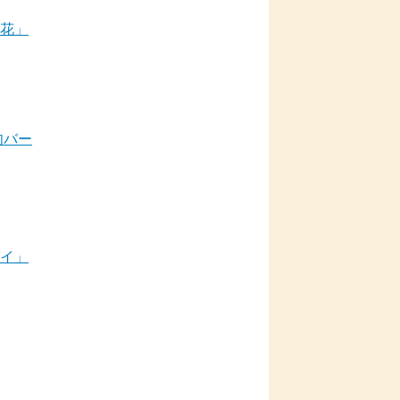
花」
肉バー
イ」